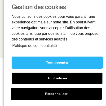
Votre SAV est joignable
Gestion des cookies
au 01 69 86 18 18
24H/24 - 7J/7
Nous utilisons des cookies pour vous garantir une
expérience optimale sur notre site. En poursuivant
votre navigation, vous acceptez l'utilisation des
Rejoignez-nous
cookies ainsi que par des tiers afin de vous proposer
des contenus et services adaptés.
La société Mistral recrute, vous pouvez nous transmettre votre
candidature.
Politique de confidentialité
En savoir plus.
Tout accepter
A propos
-
Ascenseurs
-
Automatismes
-
Fermetures Maison Individuelle
-
Actualités
-
Rejoindre nos équipes
-
Plaquette "Ascenseurs"
-
Plaquette
"Automatismes"
-
Mentions légales
Tout refuser
Copyright © 2016 - 2021 Mistral SAS
Personnaliser