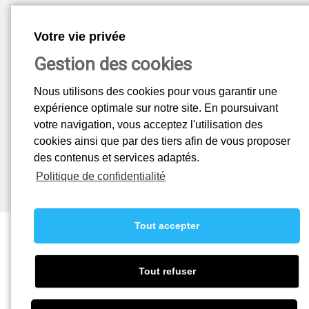
Service Après-Vente
Votre vie privée
Votre SAV est joignable
Gestion des cookies
au 01 69 86 18 18
24H/24 - 7J/7
Nous utilisons des cookies pour vous garantir une
expérience optimale sur notre site. En poursuivant
votre navigation, vous acceptez l'utilisation des
Rejoignez-nous
cookies ainsi que par des tiers afin de vous proposer
des contenus et services adaptés.
La société Mistral recrute, vous pouvez nous transmettre votre
candidature.
Politique de confidentialité
En savoir plus.
Tout accepter
A propos
-
Ascenseurs
-
Automatismes
-
Fermetures Maison Individuelle
-
Actualités
-
Rejoindre nos équipes
-
Plaquette "Ascenseurs"
-
Plaquette
"Automatismes"
-
Mentions légales
Tout refuser
Copyright © 2016 - 2021 Mistral SAS