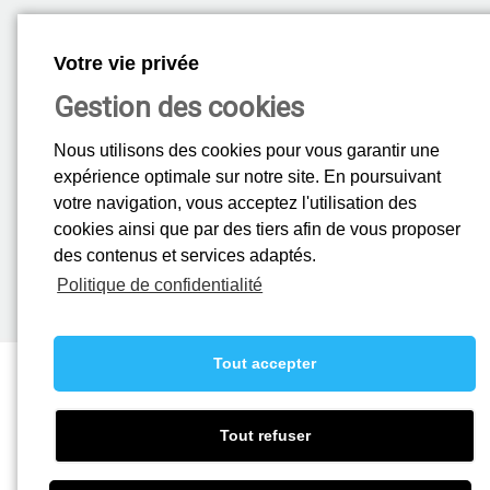
Service Après-Vente
Votre vie privée
Votre SAV est joignable
Gestion des cookies
au 01 69 86 18 18
24H/24 - 7J/7
Nous utilisons des cookies pour vous garantir une
expérience optimale sur notre site. En poursuivant
votre navigation, vous acceptez l'utilisation des
Rejoignez-nous
cookies ainsi que par des tiers afin de vous proposer
des contenus et services adaptés.
La société Mistral recrute, vous pouvez nous transmettre votre
candidature.
Politique de confidentialité
En savoir plus.
Tout accepter
A propos
-
Ascenseurs
-
Automatismes
-
Fermetures Maison Individuelle
-
Actualités
-
Rejoindre nos équipes
-
Plaquette "Ascenseurs"
-
Plaquette
"Automatismes"
-
Mentions légales
Tout refuser
Copyright © 2016 - 2021 Mistral SAS