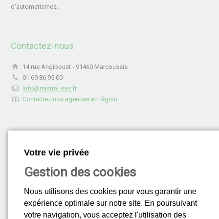
d'automatismes.
Contactez-nous
14 rue Angiboust - 91460 Marcoussis
01 69 86 95 00
info@mistral-sas.fr
Contactez nos agences en région
Service Après-Vente
Votre vie privée
Votre SAV est joignable
Gestion des cookies
au 01 69 86 18 18
24H/24 - 7J/7
Nous utilisons des cookies pour vous garantir une
expérience optimale sur notre site. En poursuivant
votre navigation, vous acceptez l'utilisation des
Rejoignez-nous