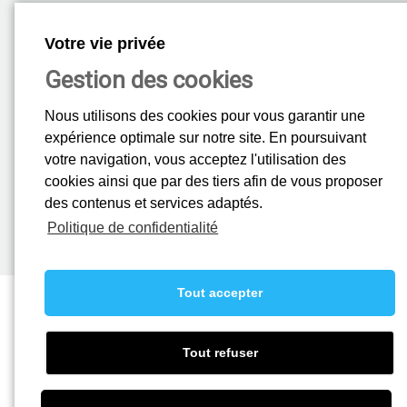
Service Après-Vente
Votre vie privée
Votre SAV est joignable
Gestion des cookies
au 01 69 86 18 18
24H/24 - 7J/7
Nous utilisons des cookies pour vous garantir une
expérience optimale sur notre site. En poursuivant
votre navigation, vous acceptez l'utilisation des
Rejoignez-nous
cookies ainsi que par des tiers afin de vous proposer
des contenus et services adaptés.
La société Mistral recrute, vous pouvez nous transmettre votre
candidature.
Politique de confidentialité
En savoir plus.
Tout accepter
A propos
-
Ascenseurs
-
Automatismes
-
Fermetures Maison Individuelle
-
Actualités
-
Rejoindre nos équipes
-
Plaquette "Ascenseurs"
-
Plaquette
"Automatismes"
-
Mentions légales
Tout refuser
Copyright © 2016 - 2021 Mistral SAS